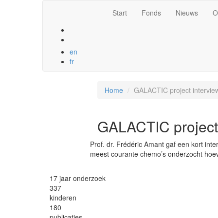
Overslaan en naar de inhoud gaan
Start
Fonds
Nieuws
O
en
fr
Home
GALACTIC project intervie
GALACTIC project 
Prof. dr. Frédéric Amant gaf een kort int
meest courante chemo’s onderzocht hoeve
17
jaar onderzoek
337
kinderen
180
publicaties